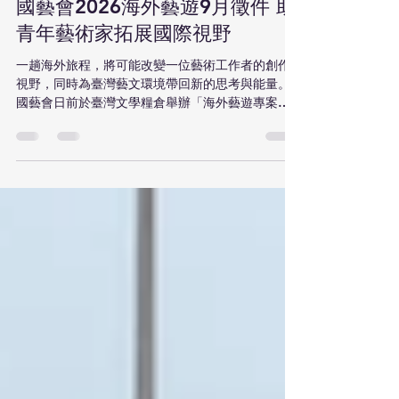
胡巧玲
6天前
讀畢需時 2 分鐘
國藝會2026海外藝遊9月徵件 助
青年藝術家拓展國際視野
一趟海外旅程，將可能改變一位藝術工作者的創作
視野，同時為臺灣藝文環境帶回新的思考與能量。
國藝會日前於臺灣文學糧倉舉辦「海外藝遊專案聯
合分享會」，邀集2020年及2024年共13位歷屆獲選
藝遊者，分享跨國探索成果，展現藝術如何透過旅
行、田野與文化交流，轉化為創作養分與實踐能
量。同時預告第13屆「海外藝遊專案」將於9月15日
至30日開放徵件，希望更多青年藝術工作者勇敢踏
出臺灣，拓展國際視野。