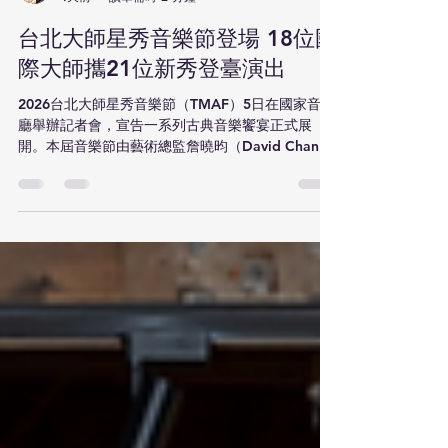
胡巧玲
4天前
讀畢需時 2 分鐘
台北大師星秀音樂節登場 18位國
際大師攜21位新秀登臺演出
2026台北大師星秀音樂節（TMAF）5日在國家音樂
廳舉辦記者會，宣告一系列古典音樂饗宴正式展
開。本屆音樂節由藝術總監詹曉昀（David Chan）
精心策劃，共邀請18位國際級音樂大師來臺授課與
同台演出，並選拔21位來自國內外知名音樂院校的
青年學員參與。除已在8月1日登場的「星秀室內樂
音樂會」，5日晚間也將於國家音樂廳舉辦「大師巨
星音樂會」，7日至9日則將巡迴臺中國家歌劇院、
衛武營國家藝術文化中心及國家音樂廳，由奧地利
指揮家漢斯．葛拉夫（Hans Graf）執棒，攜手
TMAF管弦樂團帶來三場「大師星秀音樂節交響音樂
會」。