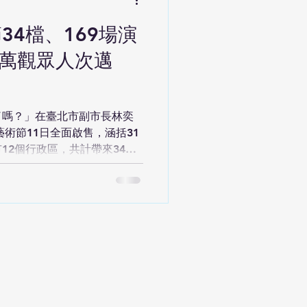
越單一性別且擁有獨特靈性、
是建立太魯閣族人的靈觀、生命
34檔、169場演
人世代傳衍的思想場域。《遊
5萬觀眾人次邁
太魯閣的山林傳說開展，一名獵
而躲進樹洞沉睡，醒來後走入
遇見一群未著衣裳、優雅美
靈群，並向獵人自我介紹：
了嗎？」在臺北市副市長林奕
結合「Gaya」、科技薩滿主義
藝術節11日全面啟售，涵括31
念，堪稱
12個行政區，共計帶來34
場次與參與團隊逐年持續擴展，
新高，臺北表演藝術中心董事
今年「能夠朝15萬人次邁
參與」 由臺北市政府、臺北表
臺北兒童藝術節，6月30日至8
小朋友發出「開啟兒童模式」
年特別強化「共融」、「參
利時、西班牙、印尼、泰國及
之外，亦同步「前進社區」與