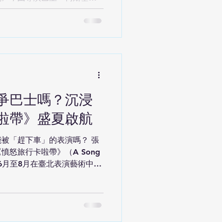
柏林劇團的首演地最新版本，5月29
演藝術中心大劇院公演三場，
會其實就是一場天大地大的
包裝過的道德、生意化的慈
操控群眾的工具」；既然人性
會劇中人的世紀金句「先填飽
18世紀英國作家約翰・蓋伊的
》1928年於柏林首演，開演
爭巴士嗎？沉浸
聲倒塌近半，但並未就此成為
啦帶》盛夏啟航
曲〈大刀麥基〉隨即傳唱街
的音樂，配上布萊希特犀利如
被「趕下車」的表演嗎？ 張
批判，奠定《三便士歌劇》傳
怒旅行卡啦帶》（A Song
情發展，時而大刀恣意劈砍，
今年6月至8月在臺北表演藝術中心
主義的虛偽皮相，直球對決商
場，這次演出直接搬上行駛中
現實真相。 《三便士歌劇》
戲，而是被捲入一場關於抗
，由乞丐
 演出全長約90分鐘，觀眾將
發。當巴士啟動後，每位觀眾