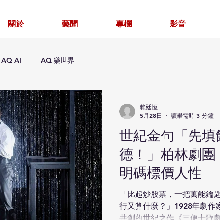
關於
藝聞
專欄
影音
AQ AI
AQ 樂世界
賴廷恆
5月28日
讀畢需時 3 分鐘
世紀金句「先填
德！」柏林劇團
明碼標價人性
「比起炒股票，一把萬能鑰
行又算什麼？」1928年劇作
共創的世紀之作《三便士歌