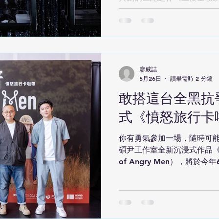
（Barrie Kosky）攜手
至31日原裝來臺，於臺北表
極盡嘲諷、冷酷揭露整個社
「表演」：可交易的愛情、
善，就連憐憫，也可當成「
都已明碼標價，由此不難體
廖威誌
5月26日
讀畢需時 2 分鐘
肚子，再談道德！」 改編自
《乞丐歌劇》，《三便士歌劇
敢搭這台全黑抗
前半小時，舞臺布景居然應
式《憤怒旅行卡
「劇場史上的災難」──主題
頭，威爾譜寫出深具感染力
你有勇氣參加一場，隨時可能
刀、夠準夠狠的社會觀察與
碩尹工作室全新沉浸式作品《憤
演百年的經典地位。隨著劇
of Angry Men），將於
再換上手術刀劃開剖析資本
登場。不同於傳統黑盒子劇
業社會競爭、個人利益至上的
的全黑巴士，觀眾不只是看
背景為維多利亞時代的倫敦
爭、群體與選擇的社會實驗。
從北藝中心三號門外集合出