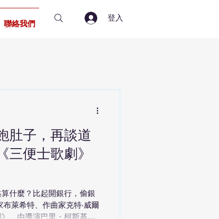
登入
聯絡我們
飽肚子，再談道
《三便士歌劇》
匙算什麼？比起開銀行，偷銀
家布萊希特、作曲家克特‧威爾
劇》，由導演巴里・柯斯基