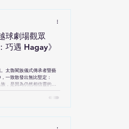
道空間聲音系統的引導下，正
每一次投票與選擇，都將即時
人的命運。 一場可能失控的
》故事從一場大樓倒塌事件展
踢皮球的居民們，最終組成自
越球劇場觀眾
談判。 只是，車上的每個人
平溝通，也有人認為必須採取
巧遇 Hagay》
漸升高，觀眾將被分配到不同
是否驅離特定乘客，甚至是否
會即時改變劇情方向，而部分
「趕下車」。當視覺逐漸退
憶。太魯閣族儀式傳承者暨藝
則一
神，一致散發出無比堅定：
民族，是因為仍然相信靈的存
影導演鄭淑麗與東冬・侯溫攜
gay》，5月22至24日在 臺
ming Arts Center 球劇場登
雷射、自我敘述、神話歌謠及
光的「靈橋」跨越觀眾席、通
個劇場空間。 「Hagay」