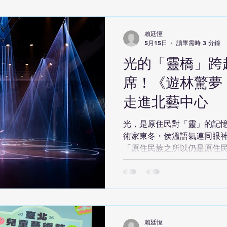
都會收到一支手機，在多頻
式成為故事的一部分。你的
改變故事走向，甚至影響其他
賴廷恆
抗爭行動 《憤怒旅行卡啦帶
5月15日
讀畢需時 3 分鐘
開。長期遭遇政府與建商互
光的「靈橋」跨
救會，搭上抗議巴士準備展開
都有不同立場。有人主張和
席！《遊林驚夢：
更激烈的手段。隨著情緒逐
走進北藝中心
群組，討論是否繼續抗爭、
該揪出「叛徒」。 手機投票
觀眾可能真的在演出途中被
光，是原住民對「靈」的記
場，聲音、情緒與群體壓力
術家東冬・侯溫語氣連同眼
「原住民族之所以仍是原住
在！」由新媒體藝術家、電
手創作的《遊林驚夢：巧遇 Ha
北表演藝術中心 Taipei Perfor
場，融合數位藝術、影像、
原民樂舞，最終並打造一座
往高空，讓夢境由舞臺延伸至整
賴廷恆