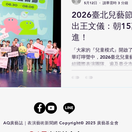
5月12日
讀畢需時 3 分鐘
在太魯閣族文化中，意指超
能量者；至於「Gaya」既
2026臺北兒藝節
觀、宇宙觀，也是太魯閣族
出王文儀：朝1
林驚夢：巧遇 Hagay》由
人獨自上山狩獵，遭逢大雨
進！
一座閃閃發光的神秘森林，
麗，彼此相擁、交疊的男性
「大家的『兒童模式』開啟
「我們是 Hagay」。 巧妙
華叮嚀聲中，2026臺北兒童
（Technoshamanism）概
組國際表演團隊、遍及臺北市
檔、169場演出；隨著演出
繼去年13萬的參與人數創下
長王文儀充滿信心，熱切期盼
進」。 📌強化「共融」、「
演藝術中心共同主辦的2026
月6日登場，向台北市民、大
的動員令。王文儀指出，今
與」，來自法國、澳洲、比
​AQ廣藝誌｜表演藝術新聞網 Copyright© 2025 廣藝基金會
臺灣本地的7國團隊，除劇場