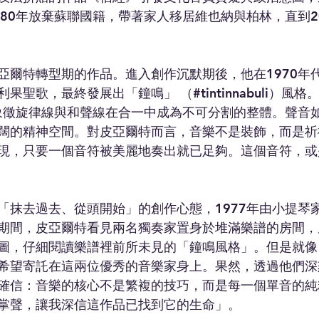
980年放棄蘇聯國籍，帶著家人移居維也納與柏林，直到2
亞爾特轉型期的作品。進入創作沉默期後，他在1970年
聖歌，最終發展出「鐘鳴」 （#tintinnabuli）風
1，象徵旋律線與和聲線在合一中成為不可分割的整體。聲音
闊的精神空間。對皮亞爾特而言，音樂不是裝飾，而是祈
現，只要一個音符被美麗地奏出就已足夠。這個音符，或
「抹去過去、從頭開始」的創作心態，1977年由小提琴
期間，皮亞爾特看見兩名獨奏家置身於堆滿樂譜的房間，
圖，仔細閱讀樂譜裡前所未見的「鐘鳴風格」。但是就像
希望寄託在這兩位優秀的音樂家身上。果然，透過他們深
確信：音樂的核心不是繁複的技巧，而是每一個單音的純
掌聲，讓我深信這作品已找到它的生命」。