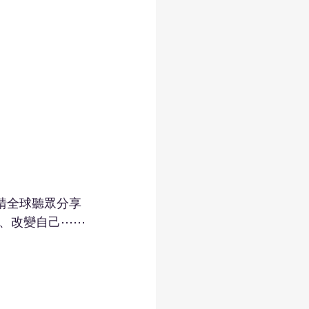
請全球聽眾分享
、改變自己⋯⋯