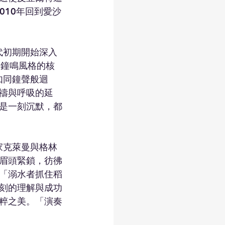
010年回到愛沙
代初期開始深入
格。鐘鳴風格的核
如同鐘聲般迴
禱與呼吸的延
是一刻沉默，都
家克萊曼與格林
眉頭緊鎖，彷彿
「溺水者抓住稻
刻的理解與成功
粹之美。「演奏