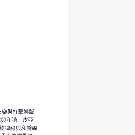
弦樂與打擊樂版
結與和諧。皮亞
旋律線與和聲線