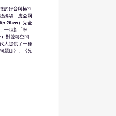
清澈的錄音與極簡
聽經驗。皮亞爾
p Glass）完全
，一種對「寧
her）對聲響空間
代人提供了一種
阿麗娜》、《兄