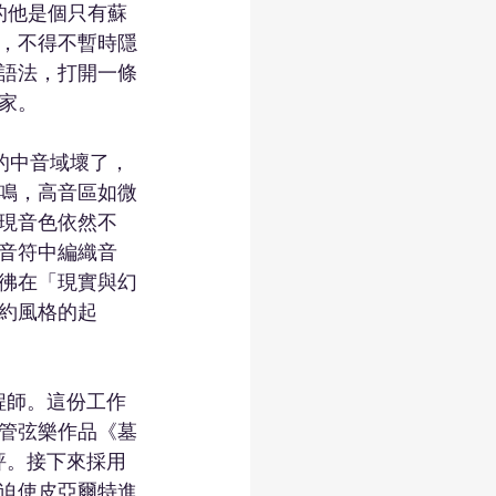
半百的他是個只有蘇
，不得不暫時隱
語法，打開一條
家。
的中音域壞了，
鳴，高音區如微
現音色依然不
音符中編織音
彿在「現實與幻
約風格的起
程師。這份工作
管弦樂作品《墓
方批評。接下來採用
迫使皮亞爾特進