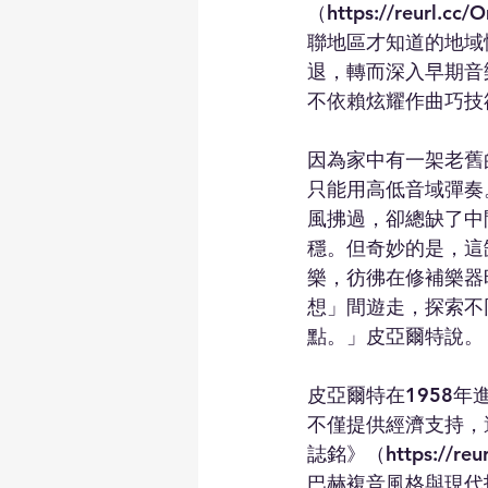
（https://reu
聯地區才知道的地域
退，轉而深入早期音
不依賴炫耀作曲巧技
因為家中有一架老舊
只能用高低音域彈奏
風拂過，卻總缺了中
穩。但奇妙的是，這
樂，彷彿在修補樂器
想」間遊走，探索不
點。」皮亞爾特說。
皮亞爾特在1958
不僅提供經濟支持，
誌銘》（https://
巴赫複音風格與現代