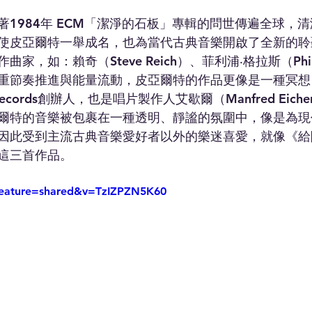
著1984年 ECM「潔淨的石板」專輯的問世傳遍全球，
使皮亞爾特一舉成名，也為當代古典音樂開啟了全新的聆
，如：賴奇（Steve Reich）、菲利浦‧格拉斯（Phili
重節奏推進與能量流動，皮亞爾特的作品更像是一種冥想
ecords創辦人，也是唱片製作人艾歇爾（Manfred Eic
爾特的音樂被包裹在一種透明、靜謐的氛圍中，像是為現
因此受到主流古典音樂愛好者以外的樂迷喜愛，就像《給
這三首作品。
feature=shared&v=TzIZPZN5K60