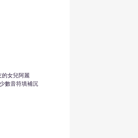
友的女兒阿麗
少數音符填補沉