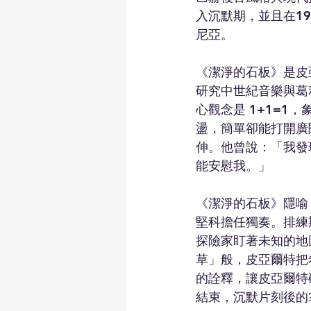
入沉默期，並且在1
尼亞。
《潔淨的石板》是皮
研究中世紀音樂與葛利果
心觀念是 1+1=
盪，簡單卻能打開廣
伸。他曾說：「我發
能安慰我。」
《潔淨的石板》隱喻
堅科擔任獨奏。排練
探險家盯著未知的地
草」般，皮亞爾特把
的詮釋，讓皮亞爾特
結束，沉默片刻後的