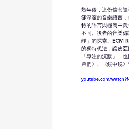
幾年後，這份信念隨
卻深邃的音樂語言，
特的語言與極簡主義作曲家
不同。後者的音樂偏
靜」的探索。ECM R
的獨特想法，讓皮亞
「專注的沉默」，也
弟們》、《鏡中鏡》
youtube.com/watch?