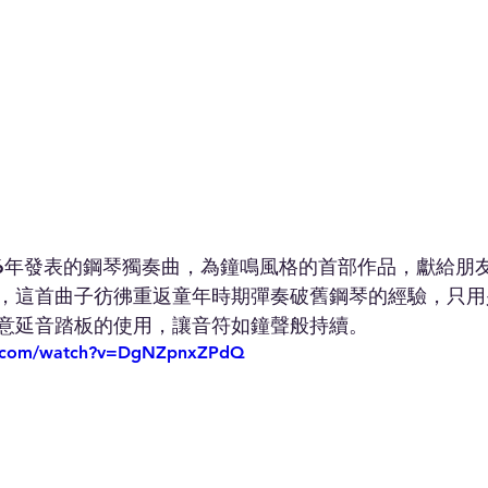
76年發表的鋼琴獨奏曲，為鐘鳴風格的首部作品，獻給朋
，這首曲子彷彿重返童年時期彈奏破舊鋼琴的經驗，只用
意延音踏板的使用，讓音符如鐘聲般持續。
e.com/watch?v=DgNZpnxZPdQ