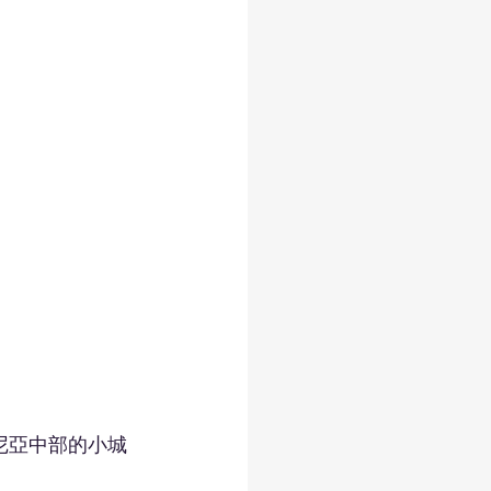
沙尼亞中部的小城
）