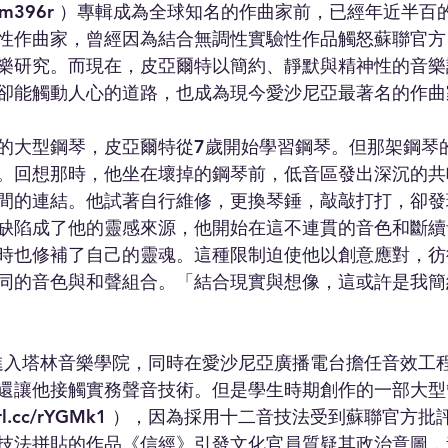
rl.cc/Om396r ）專輯成為全球知名的作曲家前，已經年近
性作曲家，曾經因為結合無調性實驗性作品觸怒蘇聯官方
樂研究。而現在，皮亞爾特以簡約、靜默與精神性的音樂
卻能觸動人心的道路，也成為現今愛沙尼亞最著名的作曲
的大型鋼琴，皮亞爾特從7歲開始學習鋼琴。但那架鋼琴
。回想那時，他坐在壞掉的鋼琴前，低音區發出深沉的共
間的連結。他試著自行維修，更換琴錘，敲敲打打，卻發
缺陷成了他的靈感來源，他開始在這不連貫的音色和斷續
時也修補了自己的靈魂。這種限制迫使他以創意應對，彷
同的音色與和聲組合。「結合現實與想像，這或許是我簡
年進入塔林音樂學院，同時在愛沙尼亞廣播電台擔任音效工
還讓他接觸實務聲音技術。但是學生時期創作的一部大型
reurl.cc/rYGMk1 ），因為採用十二音技法受到蘇聯官
技法拼貼的作品《信經》引發文化官員質疑其政治意圖，