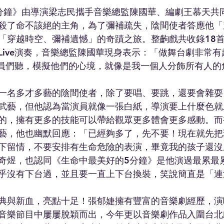
分鐘》由導演梁志民攜手音樂總監陳國華、編劇王慕天共
殺了命不該絕的主角，為了彌補疏失，陰間使者答應他「
「穿越時空、彌補遺憾」的奇蹟之旅。整齣戲共收錄18
Live演奏，音樂總監陳國華現身表示：「做舞台劇非常
演員們聽，模擬他們的心境，就像是我一個人分飾所有人的
一名多才多藝的陰間使者，除了要唱、要跳，還要會雜耍
武藝，但他認為當演員就像一張白紙，導演要上什麼色就
的，擁有更多的技能可以帶給觀眾更多體會更多感動。而
藝，他也幽默回應：「已經夠多了，先不要！現在就先把
下留情，不要安排有生命危險的表演，畢竟我的孩子還沒
奇煜，也認同《生命中最美好的5分鐘》是他演過最累最
乎沒有下台過，並且要一直上下台換裝，笑說簡直是「連
典與新血，亮點十足！張郁婕擁有豐富的音樂劇經歷，演
音樂節目中屢屢脫穎而出，今年更以音樂劇作品入圍台北