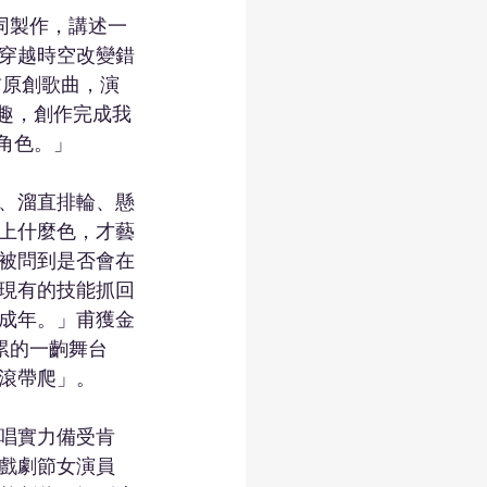
同製作，講述一
穿越時空改變錯
首原創歌曲，演
有趣，創作完成我
角色。」
、溜直排輪、懸
上什麼色，才藝
被問到是否會在
現有的技能抓回
成年。」甫獲金
累的一齣舞台
滾帶爬」。
唱實力備受肯
戲劇節女演員