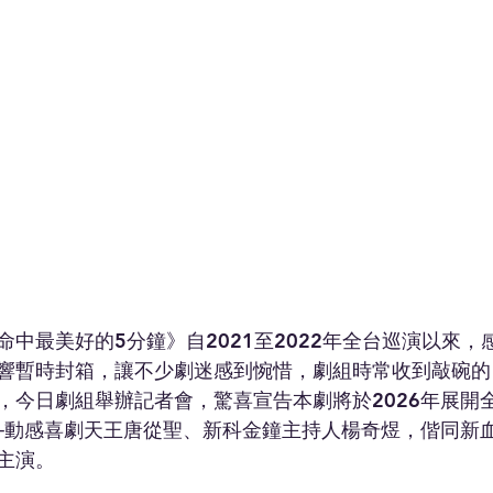
中最美好的5分鐘》自2021至2022年全台巡演以來，
響暫時封箱，讓不少劇迷感到惋惜，劇組時常收到敲碗的
，今日劇組舉辦記者會，驚喜宣告本劇將於2026年展開
─動感喜劇天王唐從聖、新科金鐘主持人楊奇煜，偕同新
主演。