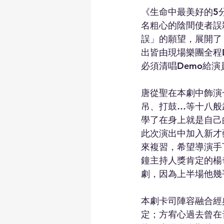
《生命中最美好的5
名粗心的陰間使者誤
誤」的願望，展開了
出皆由現場樂團全程
必須清唱Demo給
唐從聖在本劇中飾演
吊、打鼓…等十八般
學了在身上就是自己
此次演出中加入新才
來複習，希望導演手
鐘主持人獎肯定的楊
劇，因為上半場他幾
本劇卡司陣容融合經
定；方宥心過去曾在