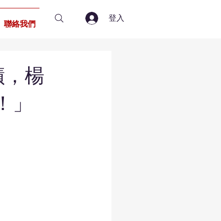
登入
聯絡我們
蹟，楊
！」