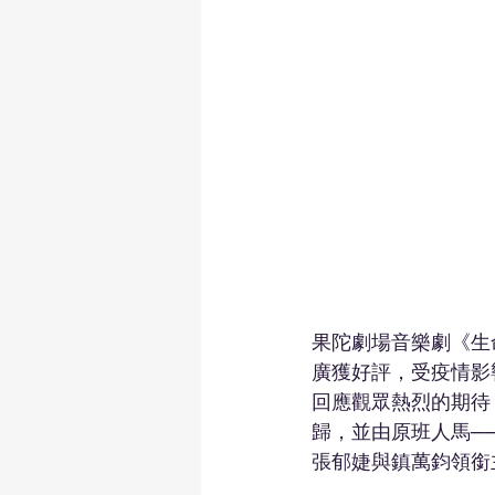
果陀劇場音樂劇《生命
廣獲好評，受疫情影
回應觀眾熱烈的期待
歸，並由原班人馬─
張郁婕與鎮萬鈞領銜