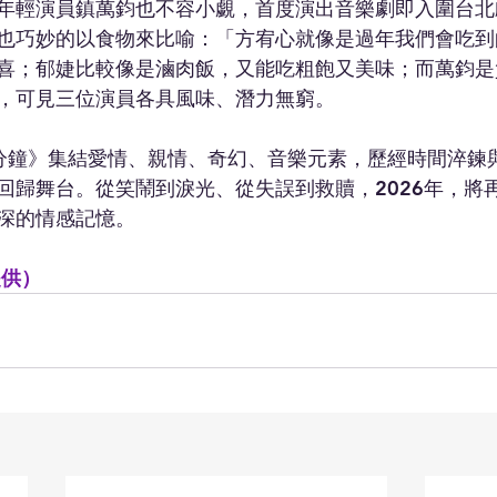
年輕演員鎮萬鈞也不容小覷，首度演出音樂劇即入圍台北
也巧妙的以食物來比喻：「方宥心就像是過年我們會吃到
喜；郁婕比較像是滷肉飯，又能吃粗飽又美味；而萬鈞是
，可見三位演員各具風味、潛力無窮。
分鐘》集結愛情、親情、奇幻、音樂元素，歷經時間淬鍊
回歸舞台。從笑鬧到淚光、從失誤到救贖，2026年，將
深的情感記憶。
提供）