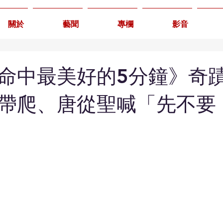
關於
藝聞
專欄
影音
命中最美好的5分鐘》奇
帶爬、唐從聖喊「先不要