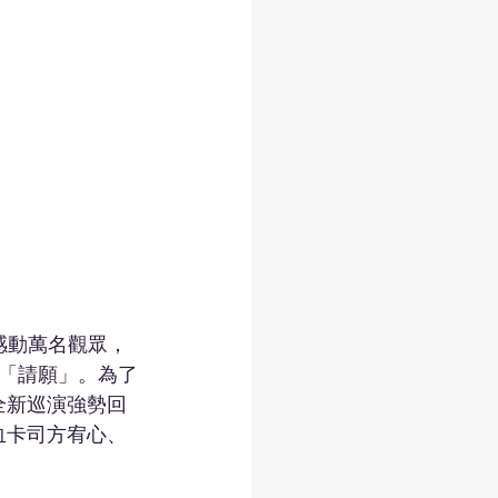
感動萬名觀眾，
「請願」。為了
全新巡演強勢回
血卡司方宥心、