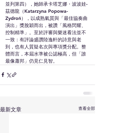
並列第四），她師承卡塔芝娜・波波娃-
茲德龍（Katarzyna Popowa-
Zydroń），以成熟氣質與「最佳協奏曲
演出」獎脫穎而出，被讚「風格閃耀、
控制精準」。至於評審與樂迷看法並不
一致：有評論盛讚陸逸軒的詩意與老
到，也有人質疑名次與專項獎分配。整
體而言，本屆水準被公認極高，但「誰
最像蕭邦」仍見仁見智。
查看全部
最新文章