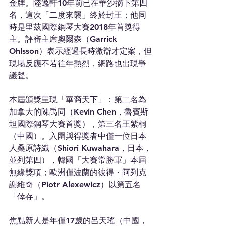
金牌。陸逸軒10年前已在華沙摘下第四
名，這次「二度來襲」終於封王；他同
時是里茲國際鋼琴大賽2018年首獎得
主。評審主席奧爾森（Garrick 
Ohlsson）表示經過長時激辯才定案，但
現場反應不若往年熱烈，網路也出現爭
議聲。
本屆頒獎呈現「華裔天下」：第二名為
加拿大的陳禹同（Kevin Chen，魯賓斯
坦國際鋼琴大賽首獎），第三名王紫桐 
（中國）。入圍與得獎者中僅一位日本
人桑原詩織（Shiori Kuwahara，日本，
並列第四），韓國「大賽常勝軍」本屆
無緣獎項；歐洲僅波蘭的彼得・阿列克
謝維奇（Piotr Alexewicz）以第五名
「倖存」。
焦點新人是年僅17歲的呂天瑤（中國，