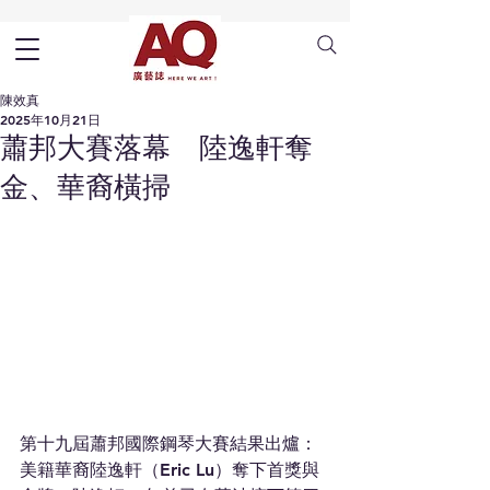
陳效真
2025年10月21日
蕭邦大賽落幕 陸逸軒奪
金、華裔橫掃
第十九屆蕭邦國際鋼琴大賽結果出爐：
美籍華裔陸逸軒（Eric Lu）奪下首獎與