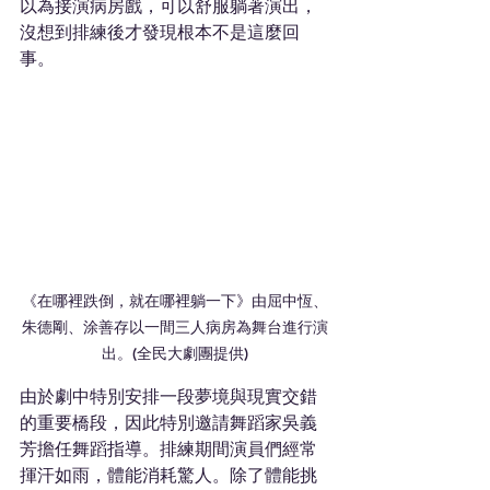
以為接演病房戲，可以舒服躺著演出，
沒想到排練後才發現根本不是這麼回
事。
《在哪裡跌倒，就在哪裡躺一下》由屈中恆、
朱德剛、涂善存以一間三人病房為舞台進行演
出。(全民大劇團提供)
由於劇中特別安排一段夢境與現實交錯
的重要橋段，因此特別邀請舞蹈家吳義
芳擔任舞蹈指導。排練期間演員們經常
揮汗如雨，體能消耗驚人。除了體能挑