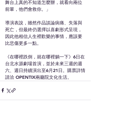
舞台上真的不知道怎麼辦，就看向兩位
前輩，他們會救你。」
導演表說，雖然作品談論病痛、失落與
死亡，但最終仍選擇以喜劇形式呈現，
因此他相信人生裡歡樂的事情，應該要
比悲傷更多一點。
《在哪裡跌倒，就在哪裡躺一下》6日在
台北水源劇場首演，並於未來三週的週
六、週日持續演出至6月21日。購票詳情
請洽 OPENTIX兩廳院文化生活。
查看全部
最新文章