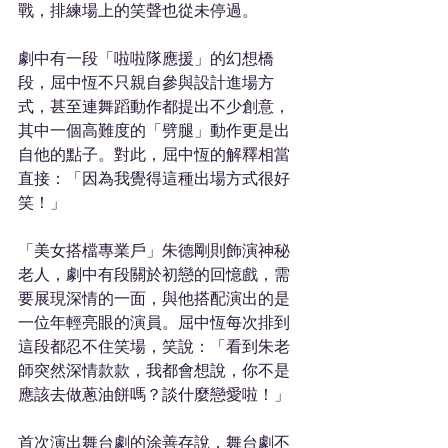
戰，排練場上的笑聲也從未停過。
劇中有一段「啦啦隊應援」的幻想橋
段，屈中恆不只親自參與設計進場方
式，甚至連舞蹈動作都提出不少創意，
其中一個高難度的「劈腿」動作更是出
自他的點子。對此，屈中恆的解釋相當
直接：「因為我覺得這種出場方式很好
笑！」
「美女搭檔專業戶」朱德剛則飾演神秘
老人，劇中有段關於初戀的回憶戲，需
要展現深情的一面，與他搭配演出的是
一位年輕亮眼的演員。屈中恆每次排到
這段都忍不住笑場，笑說：「看到朱老
師突然深情款款，我都會想說，你不是
應該去做蔥油餅嗎？談什麼戀愛啦！」
首次演出舞台劇的涂善存說，舞台劇不