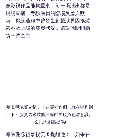
像影視作品能夠重來，每一場演出都是
現場直播，考驗演員的臨場反應與默
契。排練過程中曾發生對戲演員因換裝
來不及上場的突發狀況，還讓他瞬間腦
袋一片空白。
夢境與現實交錯，《在哪裡跌倒，就在哪裡躺
一下》演員透過肢體與舞蹈展現角色潛意識。
(全民大劇團提供)
導演謝念祖事後笑著提醒他：「如果在