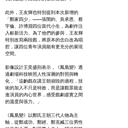
此外，王友輝也特別提到本次新增的
「鄭家四少」——張閔鈞、吳承恩、蔡
宇倫、許博淵四位當代小生，為劇作注
入嶄新活力。為了他們的參與，王友輝
特別改寫兩段戲，將原本的念白改為唱
腔，讓四位青年演員能有更充分的展現
空間。
影像設計王奕盛則表示，《鳳凰變》透
過劇場科技映照人性深層的對照與轉
化，「這齣戲在講王朝崩毀的過程，技
術的加入不只是特效，而是讓觀眾能走
進演員的內心世界，感受戲劇虛實之間
的溫度與張力。」
《鳳凰變》以鄭氏王朝三代人物為主
軸，從鄭成功、鄭經、鄭克臧三位男性