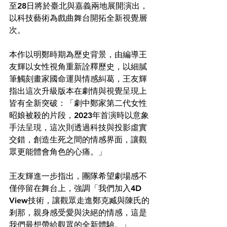
至28日將於臺北與嘉義兩地展開演出，
以科技藝術為戲曲舞台開拓全新視覺層
次。
本作以明鄭時期為歷史背景，由編導王
友輝以女性視角重新詮釋歷史，以細膩
筆觸刻畫家國命運與情感糾葛，王友輝
指出這次升級版本在劇情與視覺呈現上
皆有全新突破：「劇中鄭家第二代女性
昭娘被殺的片段，2023年首演時以意象
手法呈現，這次則透過科技與投影虛實
交錯，創造生死之間的情感界面，讓觀
眾更能體會角色的心痛。」
王友輝進一步指出，團隊希望劇場感不
僅停留在舞台上，強調「我們加入4D 
View技術，讓觀眾走進鄭克臧與陳氏的
剎那，親身感受愛與決絕的情感，這是
我們最想帶給觀眾的全新體驗。」