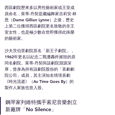
西區劇院歷來多以男性藝術家或王室成
員命名，茱蒂‧丹契是繼編舞家吉莉安‧林
恩（Dame Gillian Lynne）之後，歷史
上第二位獲得西區劇院更名致敬的非王
室女性，也是極少數在世即獲得此殊榮
的藝術家。
沙夫茨伯里劇院原名「新王子劇院」，
1962年更名以紀念二戰遭轟炸摧毀的原
同名劇院。茱蒂‧丹契與該劇院淵源深
厚，曾身為持有該劇院股份的「喜劇劇
院公司」成員，其主演知名情境喜劇
《時光流逝》（As Time Goes By）的
製作人家族也曾入股。
鋼琴家列維特攜手索尼音樂創立
新廠牌「No Silence」