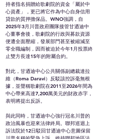
持者指名捐贈給歌劇院的資金「屬於中
心資產」，更已將它作為中心自身信用
貸款的質押擔保品。WNO強調，自
2025年3月川普政府團隊接管甘迺迪中
心董事會後，歌劇院的行政與募款資源
便遭全面壓縮，發展部門甚至被縮減至
零全職編制，因而被迫於今年1月投票終
止雙方長達15年的附屬合約。
對此，甘迺迪中心公共關係副總裁達拉
維（Roma Daravi）反駁該控訴毫無根
據，並聲稱歌劇院在2011至2026年間為
中心帶來高達7,200萬美元的財政赤字，
表明將提出反訴。
與此同時，甘迺迪中心強行冠名川普的
政治風暴也迎來法律終局。聯邦巡迴上
訴法院於12日駁回甘迺迪中心意圖保留
川普名稱的緊急上訴，維持聯邦地區法