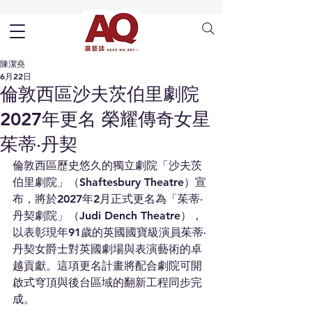
陳潔堯
6月22日
倫敦西區沙夫茨伯里劇院
2027年更名 榮耀傳奇女星
茱蒂‧丹契
倫敦西區歷史悠久的獨立劇院「沙夫茨
伯里劇院」（Shaftesbury Theatre）宣
布，將於2027年2月正式更名為「茱蒂‧
丹契劇院」（Judi Dench Theatre），
以表彰現年91歲的英國國寶級演員茱蒂‧
丹契女爵士對英國劇場與表演藝術的卓
越貢獻。這項更名計畫將配合劇院可開
啟式穹頂與後台區域的翻新工程同步完
成。