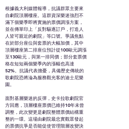
根據義大利媒體報導，抗議群眾主要來
自劇院頂層樓座。這群資深樂迷強烈不
滿下個樂季即將實施的票價調漲方案，
並在傳單印上「反對驅逐訂戶，打造人
人皆可親近的劇院」等口號。爭議焦點
在於部分座位與套票的大幅加價，其中
頂層樓座第二排座位預計從100歐元調漲
至130歐元，與第一排同價；部分套票價
格在短短兩個樂季內的漲幅也高達
52%。抗議代表擔憂，具備歷史傳統的
歌劇院恐將淪為服務觀光客的迪士尼樂
園。
面對基層樂迷的反彈，史卡拉歌劇院官
方回應，頂層樓座票價已維持10年未曾
調整，此次變更是劇院整體票價結構重
整的一環。這場由劇院最忠實觀眾發起
的票價抗爭是否能促使管理階層改變決