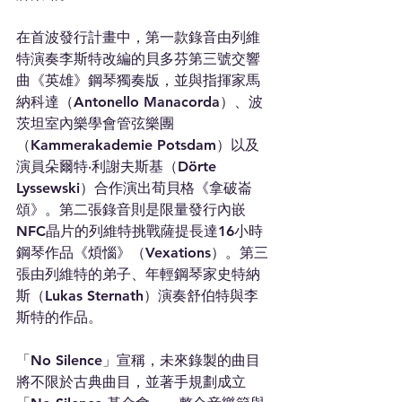
在首波發行計畫中，第一款錄音由列維
特演奏李斯特改編的貝多芬第三號交響
曲《英雄》鋼琴獨奏版，並與指揮家馬
納科達（Antonello Manacorda）、波
茨坦室內樂學會管弦樂團
（Kammerakademie Potsdam）以及
演員朵爾特‧利謝夫斯基（Dörte 
Lyssewski）合作演出荀貝格《拿破崙
頌》。第二張錄音則是限量發行內嵌
NFC晶片的列維特挑戰薩提長達16小時
鋼琴作品《煩惱》（Vexations）。第三
張由列維特的弟子、年輕鋼琴家史特納
斯（Lukas Sternath）演奏舒伯特與李
斯特的作品。
「No Silence」宣稱，未來錄製的曲目
將不限於古典曲目，並著手規劃成立