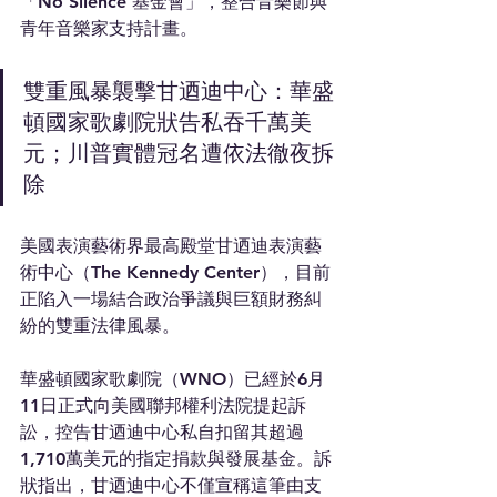
「No Silence 基金會」，整合音樂節與
青年音樂家支持計畫。
雙重風暴襲擊甘迺迪中心：華盛
頓國家歌劇院狀告私吞千萬美
元；川普實體冠名遭依法徹夜拆
除
美國表演藝術界最高殿堂甘迺迪表演藝
術中心（The Kennedy Center），目前
正陷入一場結合政治爭議與巨額財務糾
紛的雙重法律風暴。
華盛頓國家歌劇院（WNO）已經於6月
11日正式向美國聯邦權利法院提起訴
訟，控告甘迺迪中心私自扣留其超過
1,710萬美元的指定捐款與發展基金。訴
狀指出，甘迺迪中心不僅宣稱這筆由支