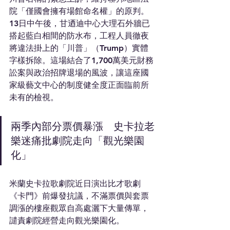
院「僅國會擁有場館命名權」的原判。
13日中午後，甘迺迪中心大理石外牆已
搭起藍白相間的防水布，工程人員徹夜
將違法掛上的「川普」（Trump）實體
字樣拆除。這場結合了1,700萬美元財務
訟案與政治招牌退場的風波，讓這座國
家級藝文中心的制度健全度正面臨前所
未有的檢視。
兩季內部分票價暴漲　史卡拉老
樂迷痛批劇院走向「觀光樂園
化」
米蘭史卡拉歌劇院近日演出比才歌劇
《卡門》前爆發抗議，不滿票價與套票
調漲的樓座觀眾自高處灑下大量傳單，
譴責劇院經營走向觀光樂園化。