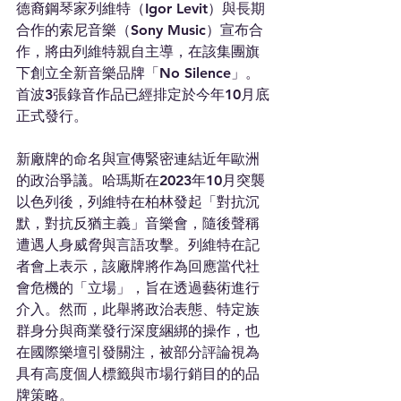
德裔鋼琴家列維特（Igor Levit）與長期
合作的索尼音樂（Sony Music）宣布合
作，將由列維特親自主導，在該集團旗
下創立全新音樂品牌「No Silence」。
首波3張錄音作品已經排定於今年10月底
正式發行。
新廠牌的命名與宣傳緊密連結近年歐洲
的政治爭議。哈瑪斯在2023年10月突襲
以色列後，列維特在柏林發起「對抗沉
默，對抗反猶主義」音樂會，隨後聲稱
遭遇人身威脅與言語攻擊。列維特在記
者會上表示，該廠牌將作為回應當代社
會危機的「立場」，旨在透過藝術進行
介入。然而，此舉將政治表態、特定族
群身分與商業發行深度綑綁的操作，也
在國際樂壇引發關注，被部分評論視為
具有高度個人標籤與市場行銷目的的品
牌策略。