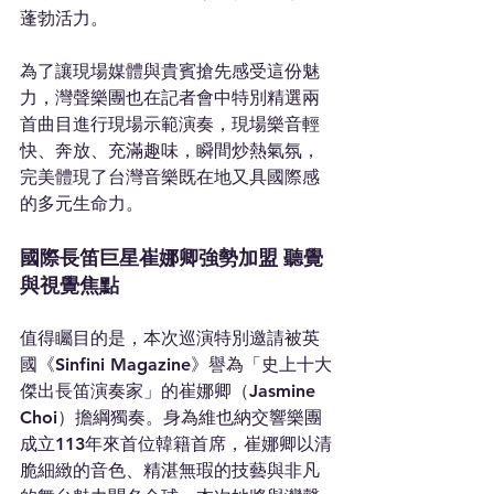
蓬勃活力。
為了讓現場媒體與貴賓搶先感受這份魅
力，灣聲樂團也在記者會中特別精選兩
首曲目進行現場示範演奏，現場樂音輕
快、奔放、充滿趣味，瞬間炒熱氣氛，
完美體現了台灣音樂既在地又具國際感
的多元生命力。
國際長笛巨星崔娜卿強勢加盟 聽覺
與視覺焦點
值得矚目的是，本次巡演特別邀請被英
國《Sinfini Magazine》譽為「史上十大
傑出長笛演奏家」的崔娜卿（Jasmine 
Choi）擔綱獨奏。身為維也納交響樂團
成立113年來首位韓籍首席，崔娜卿以清
脆細緻的音色、精湛無瑕的技藝與非凡