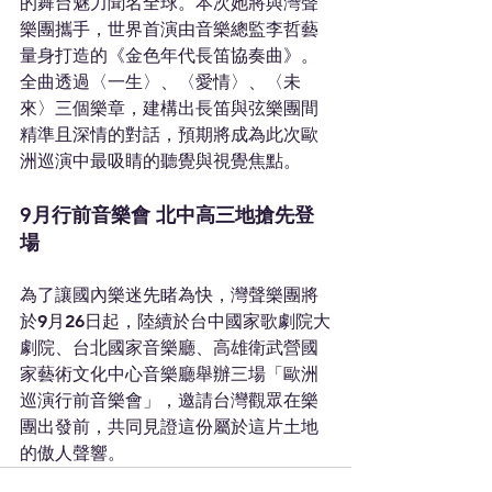
的舞台魅力聞名全球。本次她將與灣聲
樂團攜手，世界首演由音樂總監李哲藝
量身打造的《金色年代長笛協奏曲》。
全曲透過〈一生〉、〈愛情〉、〈未
來〉三個樂章，建構出長笛與弦樂團間
精準且深情的對話，預期將成為此次歐
洲巡演中最吸睛的聽覺與視覺焦點。
9月行前音樂會 北中高三地搶先登
場
為了讓國內樂迷先睹為快，灣聲樂團將
於9月26日起，陸續於台中國家歌劇院大
劇院、台北國家音樂廳、高雄衛武營國
家藝術文化中心音樂廳舉辦三場「歐洲
巡演行前音樂會」，邀請台灣觀眾在樂
團出發前，共同見證這份屬於這片土地
的傲人聲響。