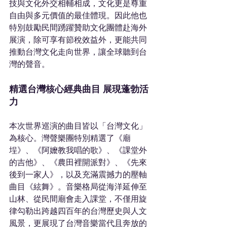
技與文化外交相輔相成，文化更是尊重
自由與多元價值的最佳體現。因此他也
特別鼓勵民間踴躍贊助文化團體赴海外
展演，除可享有節稅效益外，更能共同
推動台灣文化走向世界，讓全球聽到台
灣的聲音。
精選台灣核心經典曲目 展現蓬勃活
力
本次世界巡演的曲目皆以「台灣文化」
為核心。灣聲樂團特別精選了《廟
埕》、《阿嬤教我唱的歌》、《課堂外
的吉他》、《農田裡開派對》、《先來
後到一家人》，以及充滿震撼力的壓軸
曲目《絃舞》。音樂格局從海洋延伸至
山林、從民間廟會走入課堂，不僅用旋
律勾勒出跨越四百年的台灣歷史與人文
風景，更展現了台灣音樂當代且奔放的