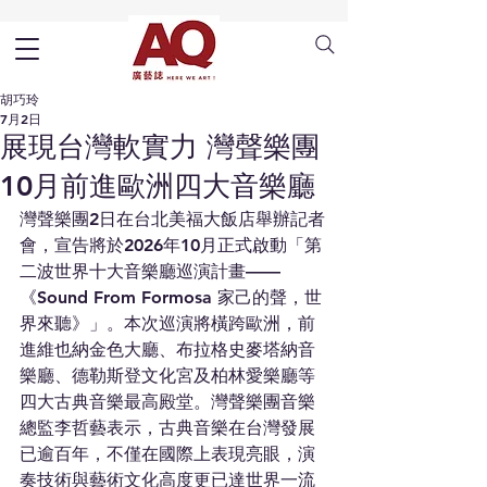
胡巧玲
7月2日
展現台灣軟實力 灣聲樂團
10月前進歐洲四大音樂廳
灣聲樂團2日在台北美福大飯店舉辦記者
會，宣告將於2026年10月正式啟動「第
二波世界十大音樂廳巡演計畫——
《Sound From Formosa 家己的聲，世
界來聽》」。本次巡演將橫跨歐洲，前
進維也納金色大廳、布拉格史麥塔納音
樂廳、德勒斯登文化宮及柏林愛樂廳等
四大古典音樂最高殿堂。灣聲樂團音樂
總監李哲藝表示，古典音樂在台灣發展
已逾百年，不僅在國際上表現亮眼，演
奏技術與藝術文化高度更已達世界一流