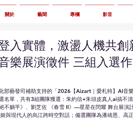
關於
藝聞
專欄
影音
登入實體，激盪人機共創
I音樂展演徵件 三組入選
部藝發司補助支持的「2026【Aizart｜愛札特】AI
名單，共有3組團隊獲選：朱約信+朱頭皮真人ai搞不清樂
不躺平》、劉芝佐 《春雪 II》—星星在閃耀 舞台展演
虞姬與現代人的烏江跨時空對話；備選團隊為潘靖恩、高