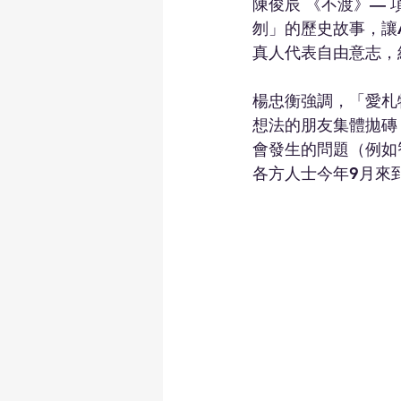
陳俊辰 《不渡》—
刎」的歷史故事，讓
真人代表自由意志，
楊忠衡強調，「愛札
想法的朋友集體拋磚
會發生的問題（例如
各方人士今年9月來