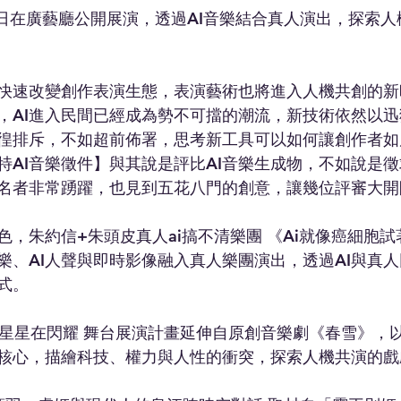
6日在廣藝廳公開展演，透過AI音樂結合真人演出，探索
正快速改變創作表演生態，表演藝術也將進入人機共創的
，AI進入民間已經成為勢不可擋的潮流，新技術依然以
徨排斥，不如超前佈署，思考新工具可以如何讓創作者如
特AI音樂徵件】與其說是評比AI音樂生成物，不如說是徵
名者非常踴躍，也見到五花八門的創意，讓幾位評審大開
色，朱約信+朱頭皮真人ai搞不清樂團 《Ai就像癌細胞
音樂、AI人聲與即時影像融入真人樂團演出，透過AI與真
式。
》—星星在閃耀 舞台展演計畫延伸自原創音樂劇《春雪》，以
核心，描繪科技、權力與人性的衝突，探索人機共演的戲