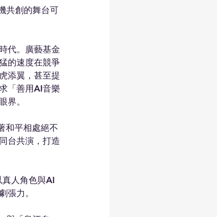
人機共創的舞台可
新時代。廣藝基金
迅猛的速度在競爭
虎添翼，甚至提
求「善用AI音樂
眼界。
試著和平相處絕不
人同台共演，打造
真人角色與AI
劇張力。