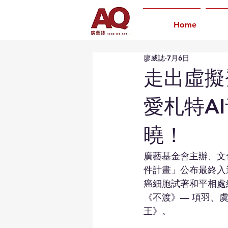
Home
廖威誌
7月6日
走出虛擬
愛札特A
曉！
廣藝基金會主辦、文化
件計畫」公布最終入選
癌細胞試著和平相處絕
《不渡》— 項羽、
王》。