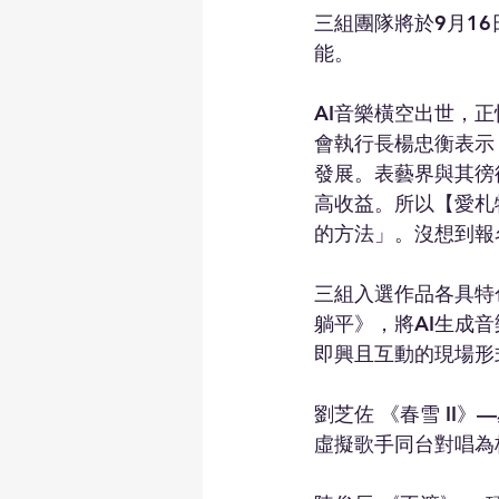
三組團隊將於9月1
能。
AI音樂橫空出世，
會執行長楊忠衡表示
發展。表藝界與其徬
高收益。所以【愛札
的方法」。沒想到報
三組入選作品各具特
躺平》，將AI生成
即興且互動的現場形
劉芝佐 《春雪 II
虛擬歌手同台對唱為