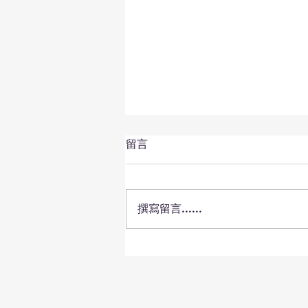
留言
撰寫留言......
台北大師星秀音樂節登場 18
位國際大師攜21位新秀登臺演
出