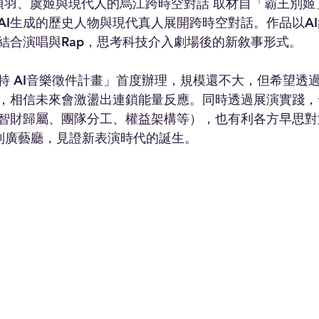
 項羽、虞姬與現代人的烏江跨時空對話 取材自「霸王別
AI生成的歷史人物與現代真人展開跨時空對話。作品以A
結合演唱與Rap，思考科技介入劇場後的新敘事形式。
特 AI音樂徵件計畫」首度辦理，規模還不大，但希望透
，相信未來會激盪出連鎖能量反應。同時透過展演實踐，
智財歸屬、團隊分工、權益架構等），也有利各方早思對
到廣藝廳，見證新表演時代的誕生。