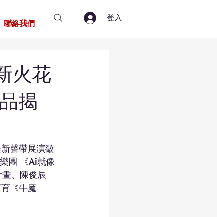
登入
聯絡我們
新火花
作品揭
音樂新聲帶展演徵
團 《Ai就像
計畫、陳俊辰 
正育《牛魔