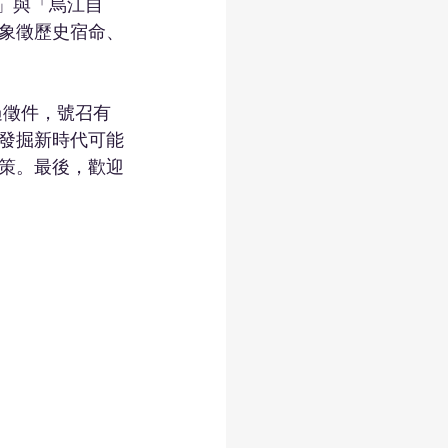
姬」與「烏江自
I象徵歷史宿命、
過徵件，號召有
發掘新時代可能
策。最後，歡迎