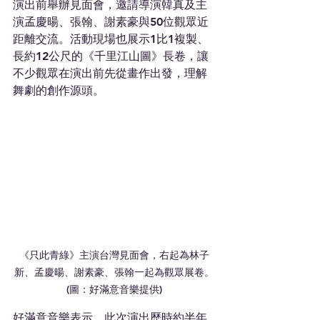
演出前舉辦見面會，邀請導演韓真及主
演孟慶暘、張翰、謝素豪與50位觀眾近
距離交流。活動現場也展示1比1複製、
長約12公尺的《千里江山圖》長卷，讓
不少觀眾在演出前先從畫作出發，理解
舞劇的創作源頭。
《只此青綠》主演台灣見面會，右起為林子
新、孟慶暘、謝素豪、張翰一起為觀眾展卷。
(圖：好滿意音樂提供)
好滿意音樂表示，此次演出歷時約半年