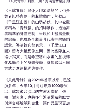
《只此青綠》劇照。(圖：好滿意音樂提供)
《只此青綠》最令人印象深刻的，仍是
舞者以整齊劃一的肢體動作，勾勒出
《千里江山圖》的山勢起伏。其中被觀
眾稱為「青綠腰」的招牌動作，透過舞
者精準的身體控制，呈現如山巒層疊般
的線條，也成為全劇最具代表性的舞蹈
語彙。導演韓真曾表示，《千里江山
圖》留有大量想像空間，因此團隊並未
追求寫實，而是希望將山水畫的意境轉
化為舞台上的身體美學，讓觀眾以不同
方式走進這幅經典畫作。
《只此青綠》自2021年首演以來，已巡
演多年，今年10月將迎來第1000場演
出。此次來台演出的主演孟慶暘、張
翰、謝素豪，也將多年巡演累積的默契
與舞台經驗帶到台北，讓作品呈現更加