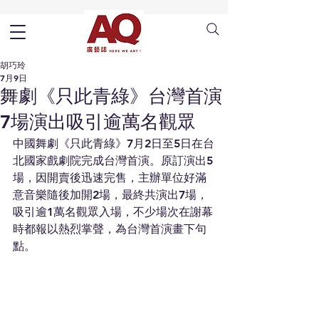
胡巧玲
7月9日
舞劇《只此青綠》台灣首演
7場演出吸引逾萬名觀眾
中國舞劇《只此青綠》7月2日至5日在台
北國家戲劇院完成台灣首演。原訂演出5
場，因開賣後迅速完售，主辦單位好滿
意音樂隨後加開2場，最終共演出7場，
吸引逾1萬名觀眾入場，不少場次在謝幕
時都報以熱烈掌聲，為台灣首演畫下句
點。