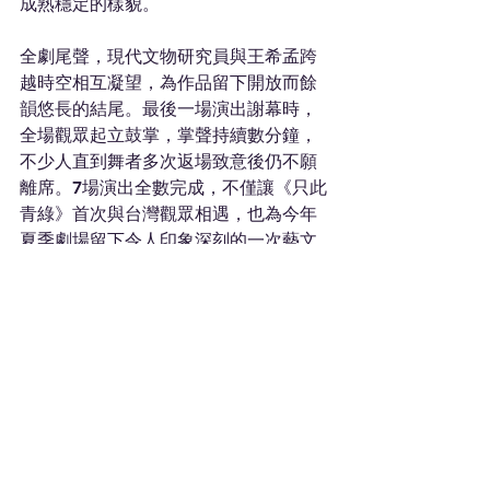
成熟穩定的樣貌。
全劇尾聲，現代文物研究員與王希孟跨
越時空相互凝望，為作品留下開放而餘
韻悠長的結尾。最後一場演出謝幕時，
全場觀眾起立鼓掌，掌聲持續數分鐘，
不少人直到舞者多次返場致意後仍不願
離席。7場演出全數完成，不僅讓《只此
青綠》首次與台灣觀眾相遇，也為今年
夏季劇場留下令人印象深刻的一次藝文
交流。
查看全部
最新文章