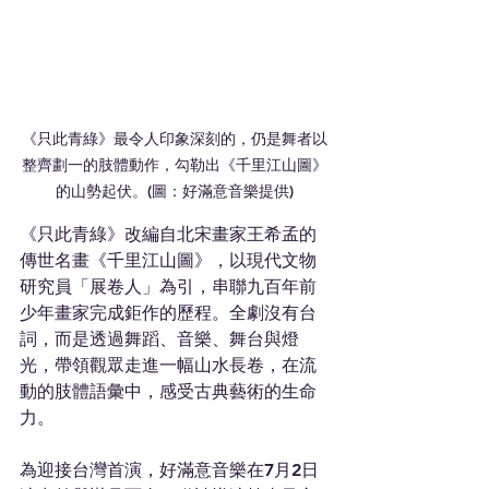
《只此青綠》最令人印象深刻的，仍是舞者以
整齊劃一的肢體動作，勾勒出《千里江山圖》
的山勢起伏。(圖：好滿意音樂提供)
《只此青綠》改編自北宋畫家王希孟的
傳世名畫《千里江山圖》，以現代文物
研究員「展卷人」為引，串聯九百年前
少年畫家完成鉅作的歷程。全劇沒有台
詞，而是透過舞蹈、音樂、舞台與燈
光，帶領觀眾走進一幅山水長卷，在流
動的肢體語彙中，感受古典藝術的生命
力。
為迎接台灣首演，好滿意音樂在7月2日