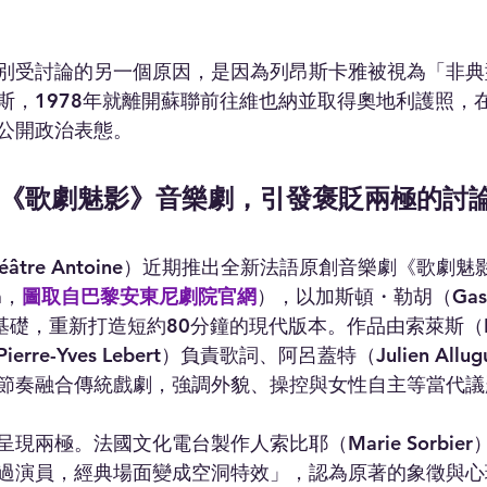
別受討論的另一個原因，是因為列昂斯卡雅被視為「非典
斯，1978年就離開蘇聯前往維也納並取得奧地利護照，
公開政治表態。
《歌劇魅影》音樂劇，引發褒貶兩極的討
âtre Antoine）近期推出全新法語原創音樂劇《歌劇魅影
ra，
圖取自巴黎安東尼劇院官網
），以加斯頓・勒胡（Gasto
基礎，重新打造短約80分鐘的現代版本。作品由索萊斯（Beno
re-Yves Lebert）負責歌詞、阿呂蓋特（Julien Allu
節奏融合傳統戲劇，強調外貌、操控與女性自主等當代議
現兩極。法國文化電台製作人索比耶（Marie Sorbie
過演員，經典場面變成空洞特效」，認為原著的象徵與心