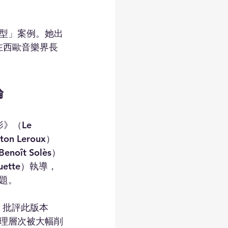
型」案例。她出
在西歐音樂界長
論
》（Le 
n Leroux）
ît Solès）
guette）執導，
題。
r）批評此版本
理層次被大幅削