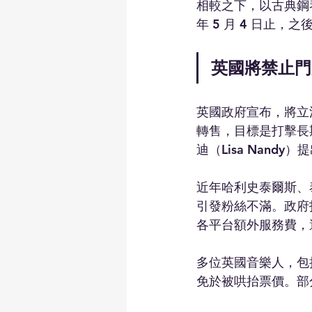
相較之下，以古典鋼
年 5 月 4 日止
英國將禁止門
英國政府宣布，將立
轉售，目標是打擊長
迪（Lisa Nan
近年哈利史泰爾斯、
引發粉絲不滿。政府
各平台額外服務費，
多位英國音樂人，包
免於被哄抬票價。部