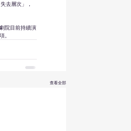
「失去層次」，
劇院目前持續演
項。
查看全部