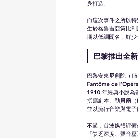
身打造。
而這次事件之所以特
生於格魯吉亞第比利
期以低調聞名，鮮少
巴黎推出全新
巴黎安東尼劇院（Thé
Fantôme de l’Opé
1910 年經典小說為
撰寫劇本、勒貝爾（Pier
並以流行音樂與電子
不過，首波媒體評價呈
「缺乏深度、聲音壓