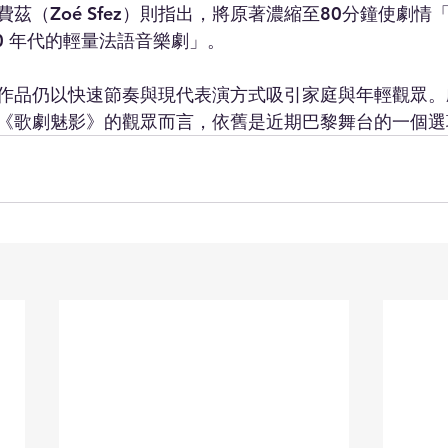
茲（Zoé Sfez）則指出，將原著濃縮至80分鐘使劇情
0 年代的輕量法語音樂劇」。
作品仍以快速節奏與現代表演方式吸引家庭與年輕觀眾。
《歌劇魅影》的觀眾而言，依舊是近期巴黎舞台的一個選