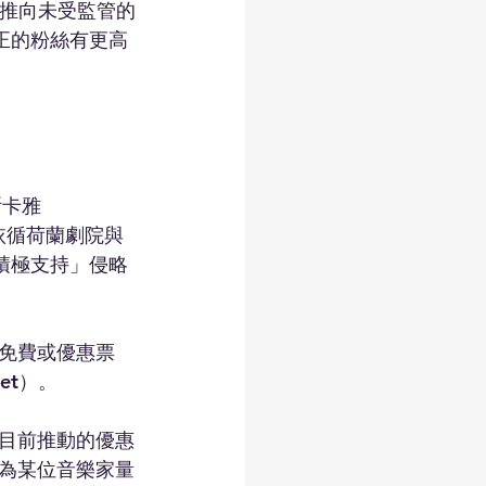
費者推向未受監管的
真正的粉絲有更高
斯卡雅
此舉依循荷蘭劇院與
積極支持」侵略
免費或優惠票
et）。
目前推動的優惠
為某位音樂家量