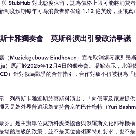
go 與 StubHub 對此態度保留，認為價格上限可能將消
新制度預期每年可為消費者節省達 1.12 億英鎊，並讓
斯卡雅獨奏會　莫斯科演出引發政治爭議
Muziekgebouw Eindhoven）宣布取消鋼琴家列昂
eonskaja）原訂於2025年12月4日的獨奏會。場館表示，
SCD）針對俄烏戰爭的合作指引，合作對象不得被視為「
示，列昂斯卡雅近期於莫斯科演出，「向俄軍及家屬提供
又是為外界普遍認為支持普京的巴什梅特（Yuri Bashm
票券」是主辦單位莫斯科愛樂協會與俄羅斯文化部等機構
是場館層級的政策，並不是某位藝術家特別要求，也不是