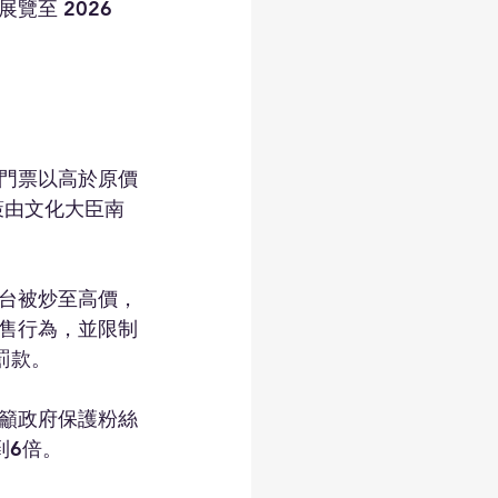
至 2026 
門票以高於原價
策由文化大臣南
台被炒至高價，
售行為，並限制
罰款。
籲政府保護粉絲
到6倍。