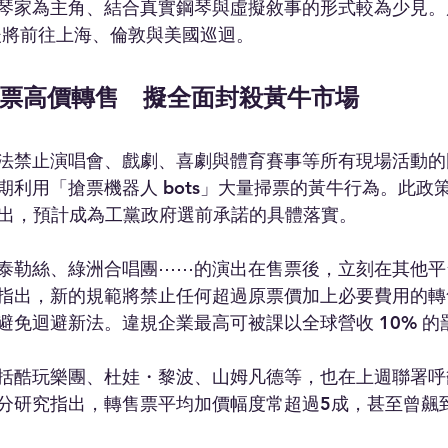
琴家為主角、結合真實鋼琴與虛擬敘事的形式較為少見。展覽
，之後將前往上海、倫敦與美國巡迴。
票高價轉售　擬全面封殺黃牛市場
法禁止演唱會、戲劇、喜劇與體育賽事等所有現場活動的
期利用「搶票機器人 bots」大量掃票的黃牛行為。此政
dy）提出，預計成為工黨政府選前承諾的具體落實。
泰勒絲、綠洲合唱團⋯⋯的演出在售票後，立刻在其他平
指出，新的規範將禁止任何超過原票價加上必要費用的轉
避免迴避新法。違規企業最高可被課以全球營收 10% 的
括酷玩樂團、杜娃・黎波、山姆凡德等，也在上週聯署呼
分研究指出，轉售票平均加價幅度常超過5成，甚至曾飆