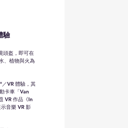
體驗
擬實境頭盔，即可在
水、植物與火為
／VR 體驗，其
卡車「Van 
VR 作品《In 
》展示音樂 VR 影