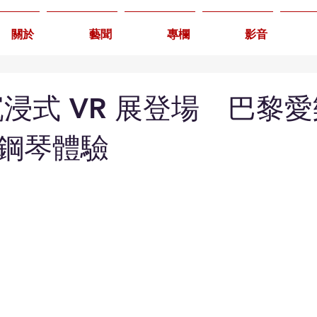
關於
藝聞
專欄
影音
沉浸式 VR 展登場 巴黎
鋼琴體驗