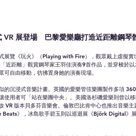
式 VR 展登場　巴黎愛樂廳打造近距離鋼琴
覽《玩火》（Playing with Fire），觀眾戴上虛
旁「近距離」觀賞鋼琴家王羽佳演奏9首作品，並穿梭於以
眾可自由移動，彷彿置身她的演奏現場。
的沉浸式音樂計畫。英國的愛樂管弦樂團製作多項 360°
讓使用者可「站在樂團中央」。美國洛杉磯愛樂則曾以移動
迴播放 VR 版本貝多芬音樂會。倫敦巴比肯中心也推出音樂主題 
etitive Beats》，冰島歌手碧玉則以巡迴展《Björk Digital