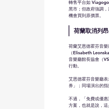
轉售平台如 Viago
黑市；但政府強調，
機會買到原價票。
荷蘭取消列昂
荷蘭艾恩德霍芬音樂廳（
（Elisabeth L
音樂廳館長協會（V
行動。
艾恩德霍芬音樂廳表
券」；同場演出的指揮
不過，「免費或優惠
方案，也就是說，這