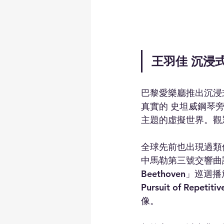
王羽佳 沉浸
巴黎愛樂廳推出沉浸式展
真實的 史坦威鋼琴
主題的虛擬世界。觀
全球先前也出現過類似
中馬勒第三號交響曲
Beethoven」巡
Pursuit of Rep
像。