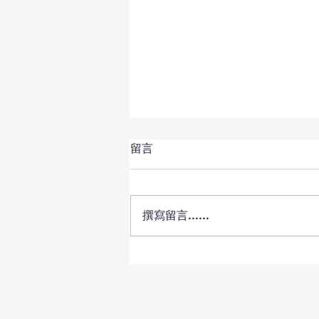
留言
撰寫留言......
77歲森下洋子續演主角 11
月再舞《胡桃鉗》