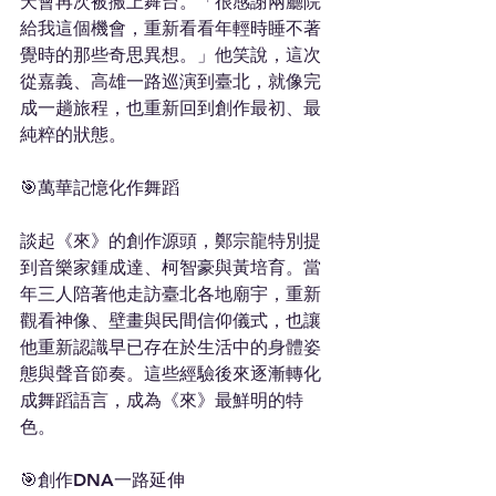
天會再次被搬上舞台。「很感謝兩廳院
給我這個機會，重新看看年輕時睡不著
覺時的那些奇思異想。」他笑說，這次
從嘉義、高雄一路巡演到臺北，就像完
成一趟旅程，也重新回到創作最初、最
純粹的狀態。
🎯萬華記憶化作舞蹈
談起《來》的創作源頭，鄭宗龍特別提
到音樂家鍾成達、柯智豪與黃培育。當
年三人陪著他走訪臺北各地廟宇，重新
觀看神像、壁畫與民間信仰儀式，也讓
他重新認識早已存在於生活中的身體姿
態與聲音節奏。這些經驗後來逐漸轉化
成舞蹈語言，成為《來》最鮮明的特
色。
🎯創作DNA一路延伸