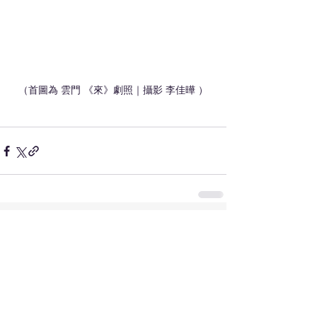
（首圖為 雲門 《來》劇照｜攝影 李佳曄 ）
查看全部
最新文章