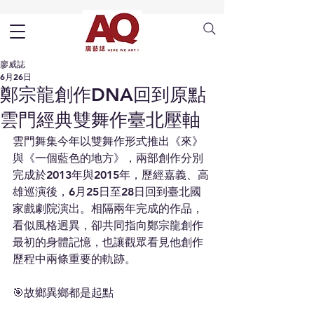
廖威誌
6月26日
鄭宗龍創作DNA回到原點
雲門經典雙舞作臺北壓軸
雲門舞集今年以雙舞作形式推出《來》
與《一個藍色的地方》，兩部創作分別
完成於2013年與2015年，歷經嘉義、高
雄巡演後，6月25日至28日回到臺北國
家戲劇院演出。相隔兩年完成的作品，
看似風格迥異，卻共同指向鄭宗龍創作
最初的身體記憶，也讓觀眾看見他創作
歷程中兩條重要的軌跡。
🎯故鄉異鄉都是起點