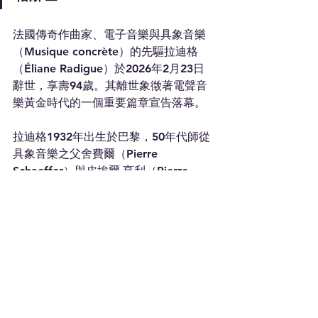
法國傳奇作曲家、電子音樂與具象音樂
（Musique concrète）的先驅拉迪格
（Éliane Radigue）於2026年2月23日
辭世，享壽94歲。其離世象徵著電聲音
樂黃金時代的一個重要篇章宣告落幕。
拉迪格1932年出生於巴黎，50年代師從
具象音樂之父舍費爾（Pierre 
Schaeffer）與皮埃爾‧亨利（Pierre 
Henry）。她以極致的「極簡主義」風格
著稱，作品特色在於極其緩慢、近乎察
覺不到的聲音推移與共振。1971年至
2001年間，她幾乎僅使用ARP 2500類
比合成器進行創作，打造出如《死亡三
部曲》（Trilogie de la Mort）等奠定其
電聲藝術地位的經典傑作。