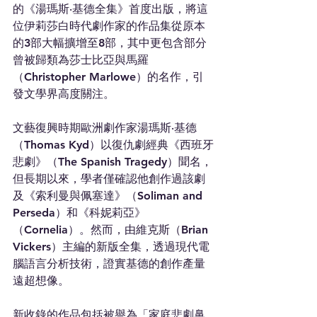
的《湯瑪斯‧基德全集》首度出版，將這
位伊莉莎白時代劇作家的作品集從原本
的3部大幅擴增至8部，其中更包含部分
曾被歸類為莎士比亞與馬羅
（Christopher Marlowe）的名作，引
發文學界高度關注。
文藝復興時期歐洲劇作家湯瑪斯‧基德
（Thomas Kyd）以復仇劇經典《西班牙
悲劇》（The Spanish Tragedy）聞名，
但長期以來，學者僅確認他創作過該劇
及《索利曼與佩塞達》（Soliman and 
Perseda）和《科妮莉亞》
（Cornelia）。然而，由維克斯（Brian 
Vickers）主編的新版全集，透過現代電
腦語言分析技術，證實基德的創作產量
遠超想像。
新收錄的作品包括被譽為「家庭悲劇鼻