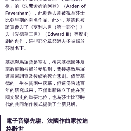
祖」的《法弗舍姆的阿登》（Arden of 
Faversham），此劇過去常被視為莎士
比亞早期的匿名作品。此外，基德也被
證實參與了《亨利六世（第一部分）》
與《愛德華三世》（Edward III）等歷史
劇的創作，這些部分章節過去多被歸於
莎翁名下。
基德與馬羅曾是室友，後來基德因涉及
宗教煽動被捕並受酷刑，間接導致馬羅
遭當局調查及後續的死亡悲劇。儘管基
德的一生在貧困中落幕，但這份跨越百
年的研究成果，不僅重新確立了他在英
國文學史的重要地位，也為莎士比亞時
代的共同創作模式提供了全新見解。
電子音樂先驅、法國作曲家拉迪
格辭世