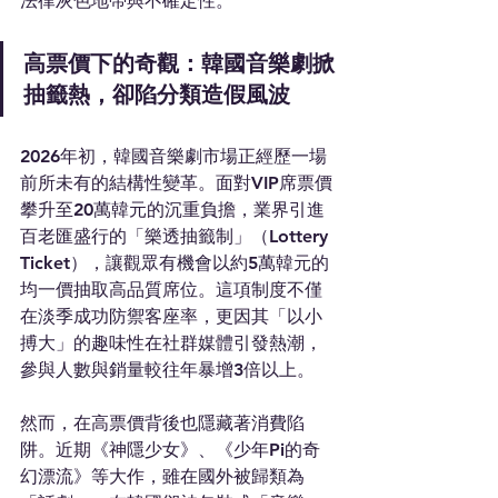
法律灰色地帶與不確定性。
高票價下的奇觀：韓國音樂劇掀
抽籤熱，卻陷分類造假風波
2026年初，韓國音樂劇市場正經歷一場
前所未有的結構性變革。面對VIP席票價
攀升至20萬韓元的沉重負擔，業界引進
百老匯盛行的「樂透抽籤制」（Lottery 
Ticket），讓觀眾有機會以約5萬韓元的
均一價抽取高品質席位。這項制度不僅
在淡季成功防禦客座率，更因其「以小
搏大」的趣味性在社群媒體引發熱潮，
參與人數與銷量較往年暴增3倍以上。
然而，在高票價背後也隱藏著消費陷
阱。近期《神隱少女》、《少年Pi的奇
幻漂流》等大作，雖在國外被歸類為