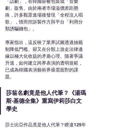
「話劇」，在韓國卻被包裝成「音樂
劇」販售。由於兩者市場溢價差距懸
殊，許多觀眾進場後發現「全程沒人唱
歌」，憤而控訴製作方與平台「利用分
類誘騙錢包」。
專家指出，這反映了業界試圖透過抽籤
制降低門檻、卻又在分類上游走法律邊
緣以極大化收益的矛盾心理。隨著爭議
升溫，如何建立跨界表演的透明規範，
已成為韓國表演藝術界亟需面對的課
題。
莎翁名劇竟是他人代筆？《湯瑪
斯‧基德全集》重寫伊莉莎白文
學史
莎士比亞作品竟是他人代筆？睽違125年