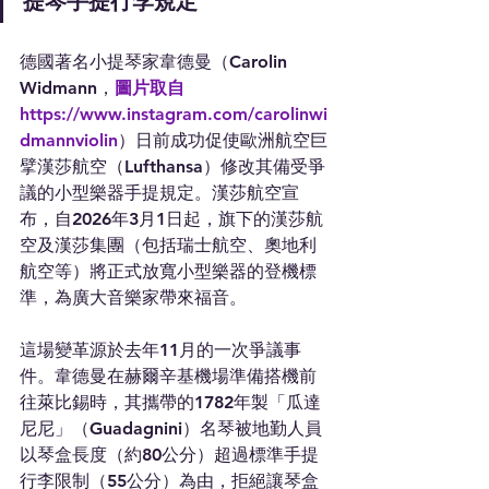
提琴手提行李規定
德國著名小提琴家韋德曼（Carolin 
Widmann，
圖片取自
https://www.instagram.com/carolinwi
dmannviolin
）日前成功促使歐洲航空巨
擘漢莎航空（Lufthansa）修改其備受爭
議的小型樂器手提規定。漢莎航空宣
布，自2026年3月1日起，旗下的漢莎航
空及漢莎集團（包括瑞士航空、奧地利
航空等）將正式放寬小型樂器的登機標
準，為廣大音樂家帶來福音。
這場變革源於去年11月的一次爭議事
件。韋德曼在赫爾辛基機場準備搭機前
往萊比錫時，其攜帶的1782年製「瓜達
尼尼」（Guadagnini）名琴被地勤人員
以琴盒長度（約80公分）超過標準手提
行李限制（55公分）為由，拒絕讓琴盒