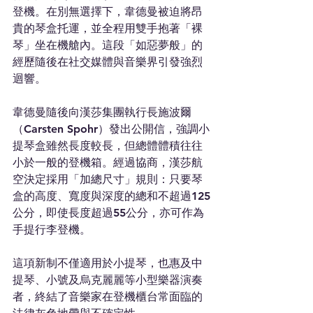
登機。在別無選擇下，韋德曼被迫將昂
貴的琴盒托運，並全程用雙手抱著「裸
琴」坐在機艙內。這段「如惡夢般」的
經歷隨後在社交媒體與音樂界引發強烈
迴響。
韋德曼隨後向漢莎集團執行長施波爾
（Carsten Spohr）發出公開信，強調小
提琴盒雖然長度較長，但總體體積往往
小於一般的登機箱。經過協商，漢莎航
空決定採用「加總尺寸」規則：只要琴
盒的高度、寬度與深度的總和不超過125
公分，即使長度超過55公分，亦可作為
手提行李登機。
這項新制不僅適用於小提琴，也惠及中
提琴、小號及烏克麗麗等小型樂器演奏
者，終結了音樂家在登機櫃台常面臨的