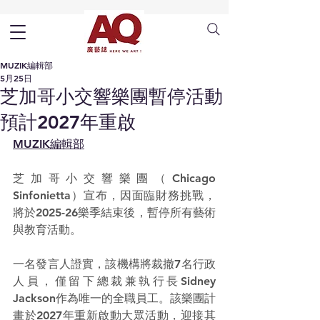
MUZIK編輯部
5月25日
芝加哥小交響樂團暫停活動
預計2027年重啟
MUZIK編輯部
芝加哥小交響樂團（Chicago 
Sinfonietta）宣布，因面臨財務挑戰，
將於2025-26樂季結束後，暫停所有藝術
與教育活動。
一名發言人證實，該機構將裁撤7名行政
人員，僅留下總裁兼執行長Sidney 
Jackson作為唯一的全職員工。該樂團計
畫於2027年重新啟動大眾活動，迎接其