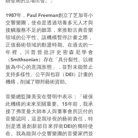
續發展的立場出發。」
1987年，Paul Freeman創立了芝加哥小
交響樂團，使命是透過培養多元人才與
接觸服務不足的聽眾，來推動古典音樂
領域的公平性。該機構暫停計畫之際，
正值藝術領域的動盪時期。在過去的一
年裡，川普曾批評史密森尼學會
（Smithsonian）存在「具分裂性、以種
族為中心的意識形態」，並對未能禁止
支持多樣性、公平與包容（DEI）計畫的
機構，削減了聯邦藝術資助。
音樂總監陳美安在聲明中表示：「確保
此機構的未來至關重要。15年前，我承
接了弗里曼大師本人與董事會所託付的
音樂認同，這是我珍視的藝術責任，特
別是透過創新節目來捍衛DEI的獨特使
命。我為能與小交響樂團的音樂家們並