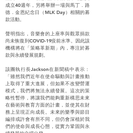
成立40週年，另將舉辦一場與馬丁．路
德．金恩紀念日（MLK Day）相關的募
款活動。
聲明指出，音樂會的上座率與觀眾捐款
尚未恢復到COVID-19疫前水準。因此該
機構將在「策略革新期」內，專注於募
款與永續發展規劃。
該團執行長Jackson在新聞稿中表示：
「雖然我們近年在使命驅動與計畫推動
上取得了重大進展，但如果不改變營運
模式，我們將無法永續發展。這次的策
略性暫停，將讓我們能夠重新構思未來
在藝術與教育方面的計畫，並使其在財
務上呈現正向成長。未來的樂季與節目
編排或許會有所不同，但仍會深植於我
們的使命與成長心態，從實力鞏固與永