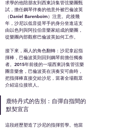
求學的他陪朋友到西東詩集管弦樂團甄
試，擔任鋼琴伴奏的他意外被巴倫波英
（Daniel Barenboim）注意。此後幾
年，沙尼以低音提琴手的身分坐進這支
由以色列與阿拉伯音樂家組成的樂團，
從樂團內部觀察巴倫波英如何工作。
接下來，兩人的角色翻轉：沙尼拿起指
揮棒，巴倫波英則回到鋼琴前擔任獨奏
者。2015年前後的一場西東詩集管弦樂
團音樂會，巴倫波英在演奏安可曲時，
把指揮棒直接交給沙尼，當著全場觀眾
介紹這位接班人。
鹿特丹式的告別：自彈自指間的
默契宣言
這段經歷塑造了沙尼的指揮哲學。他當