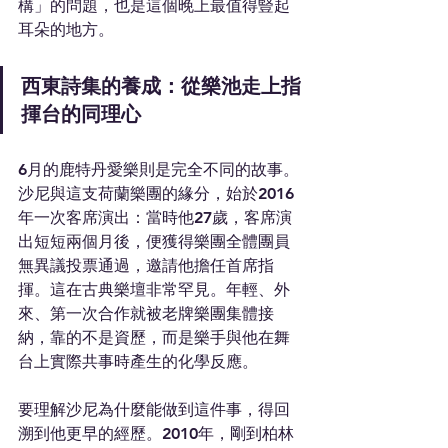
構」的問題，也是這個晚上最值得豎起
耳朵的地方。
西東詩集的養成：從樂池走上指
揮台的同理心
6月的鹿特丹愛樂則是完全不同的故事。
沙尼與這支荷蘭樂團的緣分，始於2016
年一次客席演出：當時他27歲，客席演
出短短兩個月後，便獲得樂團全體團員
無異議投票通過，邀請他擔任首席指
揮。這在古典樂壇非常罕見。年輕、外
來、第一次合作就被老牌樂團集體接
納，靠的不是資歷，而是樂手與他在舞
台上實際共事時產生的化學反應。
要理解沙尼為什麼能做到這件事，得回
溯到他更早的經歷。2010年，剛到柏林