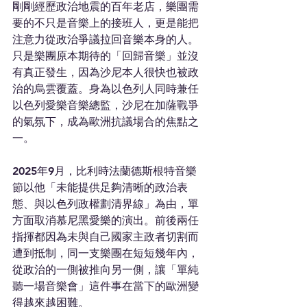
剛剛經歷政治地震的百年老店，樂團需
要的不只是音樂上的接班人，更是能把
注意力從政治爭議拉回音樂本身的人。
只是樂團原本期待的「回歸音樂」並沒
有真正發生，因為沙尼本人很快也被政
治的烏雲覆蓋。身為以色列人同時兼任
以色列愛樂音樂總監，沙尼在加薩戰爭
的氣氛下，成為歐洲抗議場合的焦點之
一。
2025年9月，比利時法蘭德斯根特音樂
節以他「未能提供足夠清晰的政治表
態、與以色列政權劃清界線」為由，單
方面取消慕尼黑愛樂的演出。前後兩任
指揮都因為未與自己國家主政者切割而
遭到抵制，同一支樂團在短短幾年內，
從政治的一側被推向另一側，讓「單純
聽一場音樂會」這件事在當下的歐洲變
得越來越困難。