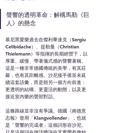
聲響的透明革命：解構馬勒《巨
人》的懸念
慕尼黑愛樂過去在傑利畢達克（Sergiu 
Celibidache）、提勒曼（Christian 
Thielemann）等指揮的長期經營下，以
厚重、緩慢、帶著儀式感的聲響著稱。
這是一種非常德國傳統的美學，有其莊
嚴，也有其距離感。沙尼接手後並未延
續這套語彙，而是朝另一個方向前進：
更透明的結構、更靈活的動態，以及更
接近室內樂的聲部對話。
這條路線並非沒有爭議。德國《南德意
志報》曾用「Klangvollender」，也就
是「聲響的完成者」這個詞形容沙尼。
只是這個詞在德語樂評中其實帶有微妙