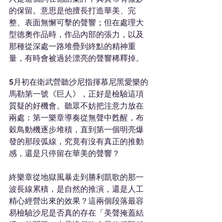
的保留。意思是他擅長打造華美、完
整、表面無懈可擊的聲響；但在處理大
型德奧作品時，作品內部的張力，以及
那種從深處一路堆疊到終點的精神重
量，有時會被過於漂亮的聲響稀釋掉。
5月初在衛武營聽沙尼指揮慕尼黑愛樂的
馬勒第一號《巨人》，正好是檢驗這項
質疑的好機會。聽眾不妨把注意力放在
兩處：第一樂章導奏從無聲中甦醒，布
穀鳥動機逐步堆積，直到第一個明亮爆
發的那段弧線，究竟有沒有真正的推動
感，還是只停留在華美的聲響？
終樂章從地獄風暴走到勝利凱歌的那一
波長線累積，是自然的推演，還是人工
精心經營出來的效果？這兩個段落最容
易檢驗沙尼是否真的存在「美聲掩蓋結