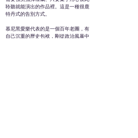
聆聽就能演出的作品裡。這是一種很鹿
特丹式的告別方式。
慕尼黑愛樂代表的是一個百年老團，有
自己沉重的歷史包袱，剛從政治風暴中
走出，而沙尼要用他的透明聲響美學重
新定義它的音樂語彙，這個磨合期才剛
在起點。鹿特丹愛樂則是一段已經走到
終點、相處成熟、彼此放心的夥伴關
係，六月的音樂會是它的句點。能在同
一座音樂廳、同一套聲學條件下，在6週
內聽到沙尼處理這兩種截然不同的樂團
關係，確實是一次極其罕見而珍貴的機
會。兩場音樂會聆聽重點不同，卻都可
以帶來相當具有啟發性的觀察經驗，值
得愛樂者的期待。