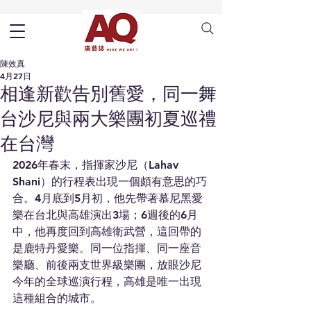
陳效真
4月27日
相逢新歡告別舊愛，同一舞
台沙尼與兩大樂團初夏巡禮
在台灣
2026年春末，指揮家沙尼（Lahav 
Shani）的行程表出現一個頗有意思的巧
合。4月底到5月初，他先帶著慕尼黑愛
樂在台北與高雄演出3場；6週後的6月
中，他再度回到高雄衛武營，這回帶的
是鹿特丹愛樂。同一位指揮、同一座音
樂廳、前後兩支世界級樂團，放眼沙尼
今年的全球巡演行程，高雄是唯一出現
這種組合的城市。