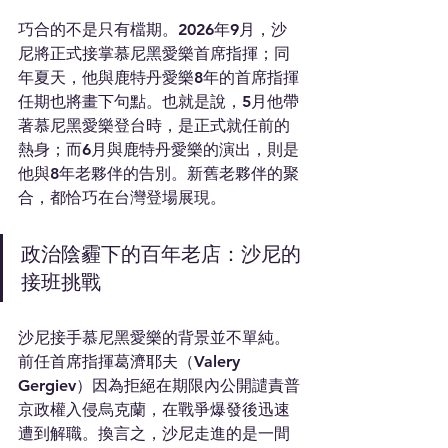
巧合的不是只有檔期。2026年9月，沙
尼將正式接掌慕尼黑愛樂首席指揮；同
年夏天，他與鹿特丹愛樂8年的首席指揮
任期也將畫下句點。也就是說，5月他帶
著慕尼黑愛樂登台時，是正式就任前的
熱身；而6月與鹿特丹愛樂的演出，則是
他與8年老夥伴的告別。新舊老夥伴的聚
合，都恰巧在台灣登場展現。
政治陰霾下的百年老店：沙尼的
接班挑戰
沙尼接手慕尼黑愛樂的背景並不單純。
前任首席指揮葛濟耶夫（Valery 
Gergiev）因為拒絕在期限內公開譴責普
京政權入侵烏克蘭，在戰爭爆發後迅速
遭到解職。換言之，沙尼走進的是一間