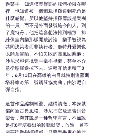
過樂手，知道弦樂聲部的肢體極限在哪
裡、也知道被一個獨裁指揮逼到死角是
什麼感覺。所以他堅持指揮應該是樂團
的一員，而不是外面發號施令的人。到
了鹿特丹，他把這套想法推到極致：排
練像室內樂那樣開放討論，樂手被視為
共同決策者而非執行者。鹿特丹愛樂也
以願意冒險、不怕失敗的團風回應他；
沙尼形容這批樂手毫不畏懼，甚至不介
意從懸崖邊掉下去。這種互信累積了8
年，6月13日在高雄的曲目就特別選蕭斯
塔科維奇第二號鋼琴協奏曲，由沙尼自
彈自指。
這首作品編制輕盈、結構清澈，本身就
偏向新古典風格。沙尼把它放進告別音
樂會，與其說是一種哲學宣言，不如說
是把8年培養出的聆聽默契，放進一首不
需要強勢指揮權威、只要樂手用心彼此