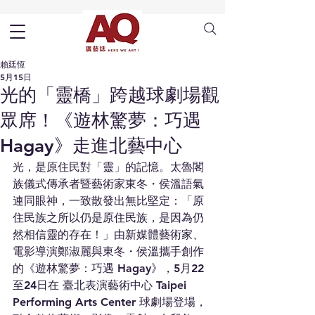
賴廷恆
5月15日
光的「靈橋」跨越球劇場觀
眾席！《遊林驚夢：巧遇
Hagay》走進北藝中心
光，是原住民對「靈」的記憶。太魯閣
族儀式傳承者暨藝術家東冬・侯溫語氣
連同眼神，一致散發出無比堅定：「原
住民族之所以仍是原住民族，是因為仍
然相信靈的存在！」由新媒體藝術家、
電影導演鄭淑麗與東冬・侯溫攜手創作
的《遊林驚夢：巧遇 Hagay》，5月22
至24日在 臺北表演藝術中心 Taipei 
Performing Arts Center 球劇場登場，