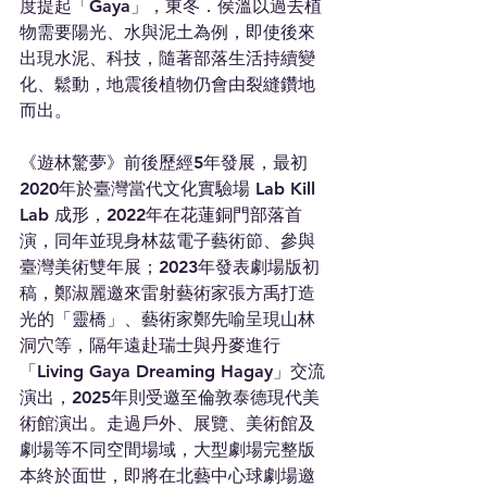
度提起「Gaya」，東冬．侯溫以過去植
物需要陽光、水與泥土為例，即使後來
出現水泥、科技，隨著部落生活持續變
化、鬆動，地震後植物仍會由裂縫鑽地
而出。
《遊林驚夢》前後歷經5年發展，最初
2020年於臺灣當代文化實驗場 Lab Kill 
Lab 成形，2022年在花蓮銅門部落首
演，同年並現身林茲電子藝術節、參與
臺灣美術雙年展；2023年發表劇場版初
稿，鄭淑麗邀來雷射藝術家張方禹打造
光的「靈橋」、藝術家鄭先喻呈現山林
洞穴等，隔年遠赴瑞士與丹麥進行
「Living Gaya Dreaming Hagay」交流
演出，2025年則受邀至倫敦泰德現代美
術館演出。走過戶外、展覽、美術館及
劇場等不同空間場域，大型劇場完整版
本終於面世，即將在北藝中心球劇場邀