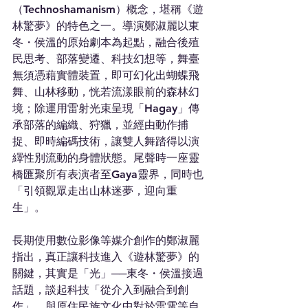
（Technoshamanism）概念，堪稱《遊
林驚夢》的特色之一。導演鄭淑麗以東
冬・侯溫的原始劇本為起點，融合後殖
民思考、部落變遷、科技幻想等，舞臺
無須憑藉實體裝置，即可幻化出蝴蝶飛
舞、山林移動，恍若流漾眼前的森林幻
境；除運用雷射光束呈現「Hagay」傳
承部落的編織、狩獵，並經由動作捕
捉、即時編碼技術，讓雙人舞踏得以演
繹性別流動的身體狀態。尾聲時一座靈
橋匯聚所有表演者至Gaya靈界，同時也
「引領觀眾走出山林迷夢，迎向重
生」。
長期使用數位影像等媒介創作的鄭淑麗
指出，真正讓科技進入《遊林驚夢》的
關鍵，其實是「光」──東冬・侯溫接過
話題，談起科技「從介入到融合到創
作」，與原住民族文化中對於雷電等自