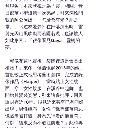
然現象，本來就視之為「靈」相關。昔
日部落裡街燈第一次亮起，引來滿臉問
號的阿公阿嬤：「怎麼會有光？那是
靈。」《遊林驚夢》在部落演出時，雷
射光因山風吹動而若隱若現，也讓族人
如此形容：「很像看見Gaya、靈橋的
夢。」
「就像花蓮地震後，裂縫裡還是會長出
植物！」東冬．侯溫憶起2013年的他，
首度較正式地思考藝術創作、完成的錄
像作品《Hagay》，當時貼上女性紋
面、穿上女性族服，在溪谷中起舞、也
開始其變裝姿態，引來諸多批評，因輿
論封存近10年。眼見近來甚至已有同婚
出現，男性織布、女性打獵等部落禁忌
也逐漸被打破，身為先行者的他自問，
何以「後來反而不敢往前走？」此時再