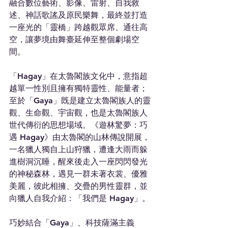
融合數位藝術、影像、雷射、自我敘
述、神話歌謠及原民樂舞，最終並打造
一座光的「靈橋」跨越觀眾席、通往高
空，讓夢境由舞臺延伸至整個劇場空
間。
「Hagay」在太魯閣族文化中，意指超
越單一性別且擁有獨特靈性、能量者；
至於「Gaya」既是建立太魯閣族人的靈
觀、生命觀、宇宙觀，也是太魯閣族人
世代傳衍的思想場域。《遊林驚夢：巧
遇 Hagay》由太魯閣的山林傳說開展，
一名獵人獨自上山狩獵，遭逢大雨而躲
進樹洞沉睡，醒來後走入一座閃閃發光
的神秘森林，遇見一群未著衣裳、優雅
美麗，彼此相擁、交疊的男性靈群，並
向獵人自我介紹：「我們是 Hagay」。
巧妙結合「Gaya」、科技薩滿主義